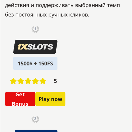
действия и поддерживать выбранный темп
без постоянных ручных кликов.
1
1500$ + 150FS
5
Get
Play now
Bonus
2