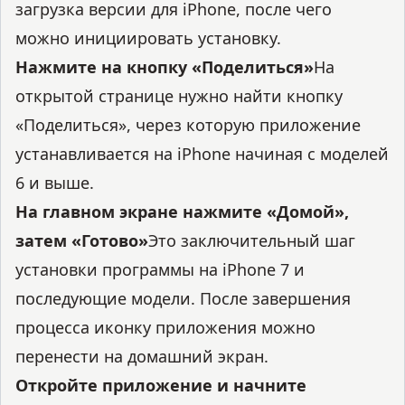
загрузка версии для iPhone, после чего
можно инициировать установку.
Нажмите на кнопку «Поделиться»
На
открытой странице нужно найти кнопку
«Поделиться», через которую приложение
устанавливается на iPhone начиная с моделей
6 и выше.
На главном экране нажмите «Домой»,
затем «Готово»
Это заключительный шаг
установки программы на iPhone 7 и
последующие модели. После завершения
процесса иконку приложения можно
перенести на домашний экран.
Откройте приложение и начните