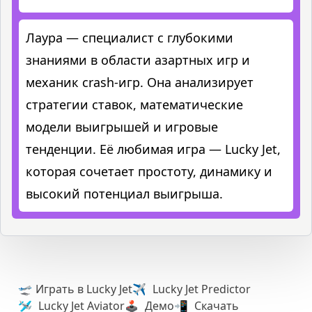
Лаура — специалист с глубокими
знаниями в области азартных игр и
механик crash-игр. Она анализирует
стратегии ставок, математические
модели выигрышей и игровые
тенденции. Её любимая игра — Lucky Jet,
которая сочетает простоту, динамику и
высокий потенциал выигрыша.
Играть в Lucky Jet
Lucky Jet Predictor
Lucky Jet Aviator
Демо
Скачать