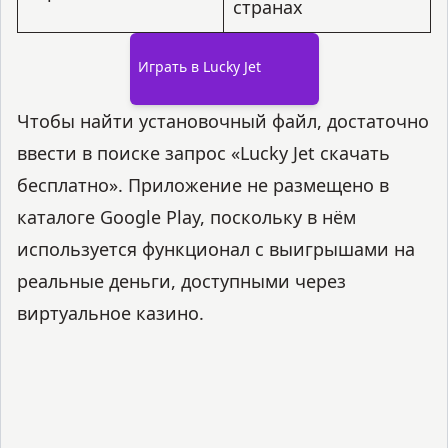
странах
Играть в Lucky Jet
Чтобы найти установочный файл, достаточно
ввести в поиске запрос «Lucky Jet скачать
бесплатно». Приложение не размещено в
каталоге Google Play, поскольку в нём
используется функционал с выигрышами на
реальные деньги, доступными через
виртуальное казино.