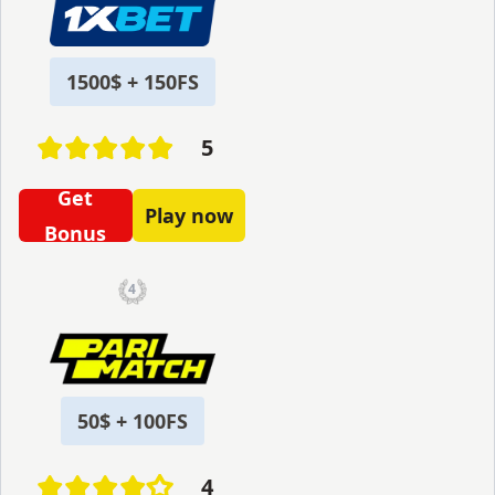
1500$ + 150FS
5
Get
Play now
Bonus
4
50$ + 100FS
4