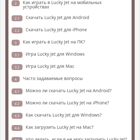
Как играть в Lucky Jet на мобильных
2
устройствах
Скачать Lucky Jet для Android
2.1
Скачать Lucky Jet для iPhone
2.2
Как играть в Lucky Jet на ПК?
3
Игра Lucky Jet для Windows
3.1
Игра Lucky Jet для Mac
3.2
Часто задаваемые вопросы
4
Можно ли скачать Lucky Jet на Android?
4.1
Можно ли скачать Lucky Jet на iPhone?
4.2
Как скачать Lucky Jet для Windows?
4.3
Как загрузить Lucky Jet на Mac?
4.4
Что делать, если я не могу загрузить Lucky Jet?