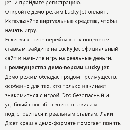
Jet, и пройдите регистрацию.
Откройте демо-режим Lucky Jet онлайн.
Используйте виртуальные средства, чтобы
начать игру.
Если вы хотите перейти к полноценным
ставкам, зайдите на Lucky Jet официальный
сайт и начните игру на реальные деньги.
Преимущества демо-версии Lucky Jet
Демо-режим обладает рядом преимуществ,
особенно для тех, кто только начинает
знакомиться с игрой. Это безопасный и
удобный способ освоить правила и
подготовиться к реальным ставкам. Лаки
Джет краш в демо-формате помогает понять