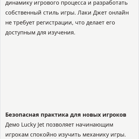
динамику игрового процесса и разработать
собственный стиль игры. Лаки Джет онлайн
не требует регистрации, что делает его
доступным для изучения.
Безопасная практика для новых игроков
Демо Lucky Jet позволяет начинающим
игрокам спокойно изучить механику игры.