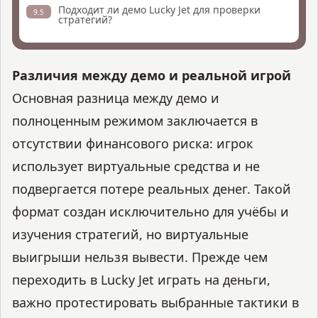
Подходит ли демо Lucky Jet для проверки
9.5
стратегий?
Различия между демо и реальной игрой
Основная разница между демо и
полноценным режимом заключается в
отсутствии финансового риска: игрок
использует виртуальные средства и не
подвергается потере реальных денег. Такой
формат создан исключительно для учёбы и
изучения стратегий, но виртуальные
выигрыши нельзя вывести. Прежде чем
переходить в Lucky Jet играть на деньги,
важно протестировать выбранные тактики в