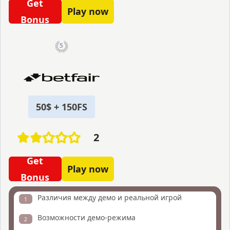
Get
Play now
Bonus
5
50$ + 150FS
2
Get
Play now
Bonus
Различия между демо и реальной игрой
1
Возможности демо-режима
2