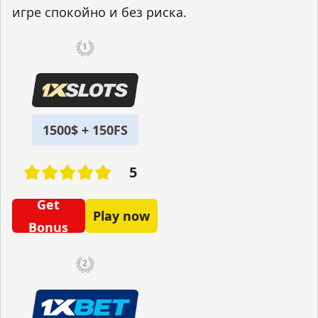
игре спокойно и без риска.
1
1500$ + 150FS
5
Get
Play now
Bonus
2