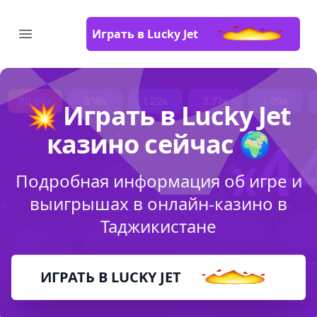
Играть в Lucky Jet
Open main menu
💥 Играть в Lucky Jet
казино сейчас 🌍
Подробная информация об игре и
выигрышах в онлайн-казино в
Таджикистане
ИГРАТЬ В LUCKY JET