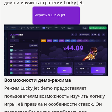
демо и изучить стратегии Lucky Jet.
Играть в Lucky Jet
Возможности демо-режи
ма
Режим Lucky Jet demo предоставляет
пользователям возможность изучить логику
игры, её правила и особенности ставок. Он
позволяет без риска опробовать весь