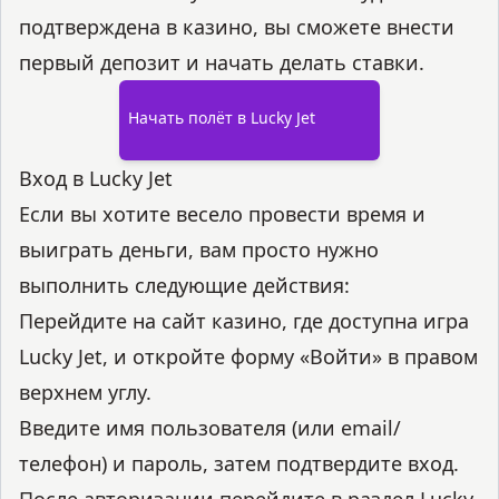
подтверждена в казино, вы сможете внести
первый депозит и начать делать ставки.
Начать полёт в Lucky Jet
Вход в Lucky Jet
Если вы хотите весело провести время и
выиграть деньги, вам просто нужно
выполнить следующие действия:
Перейдите на сайт казино, где доступна игра
Lucky Jet, и откройте форму «Войти» в правом
верхнем углу.
Введите имя пользователя (или email/
телефон) и пароль, затем подтвердите вход.
После авторизации перейдите в раздел Lucky