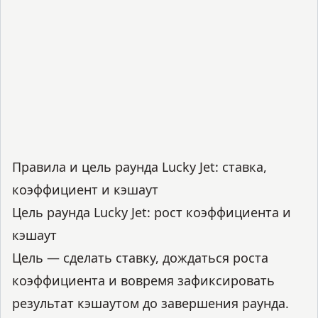
Правила и цель раунда Lucky Jet: ставка,
коэффициент и кэшаут
Цель раунда Lucky Jet: рост коэффициента и
кэшаут
Цель — сделать ставку, дождаться роста
коэффициента и вовремя зафиксировать
результат кэшаутом до завершения раунда.