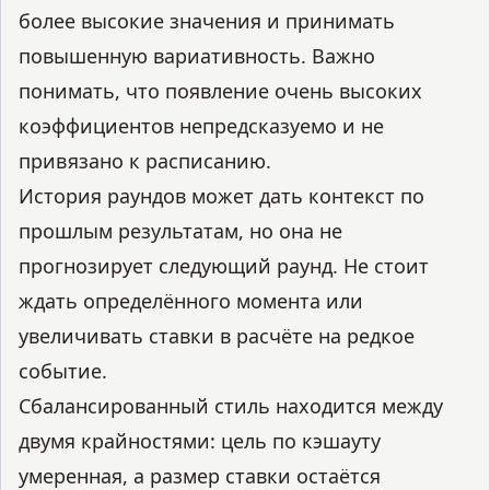
более высокие значения и принимать
повышенную вариативность. Важно
понимать, что появление очень высоких
коэффициентов непредсказуемо и не
привязано к расписанию.
История раундов может дать контекст по
прошлым результатам, но она не
прогнозирует следующий раунд. Не стоит
ждать определённого момента или
увеличивать ставки в расчёте на редкое
событие.
Сбалансированный стиль находится между
двумя крайностями: цель по кэшауту
умеренная, а размер ставки остаётся