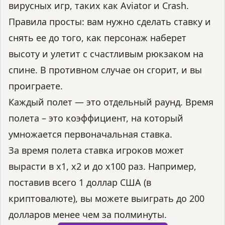
вирусных игр, таких как Aviator и Crash.
Правила просты: вам нужно сделать ставку и
снять ее до того, как персонаж наберет
высоту и улетит с счастливым рюкзаком на
спине. В противном случае он сгорит, и вы
проиграете.
Каждый полет — это отдельный раунд. Время
полета – это коэффициент, на который
умножается первоначальная ставка.
За время полета ставка игроков может
вырасти в х1, х2 и до х100 раз. Например,
поставив всего 1 доллар США (в
криптовалюте), вы можете выиграть до 200
долларов менее чем за полминуты.