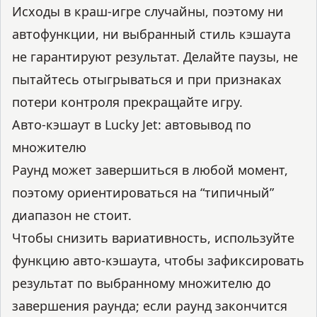
Исходы в краш-игре случайны, поэтому ни
автофункции, ни выбранный стиль кэшаута
не гарантируют результат. Делайте паузы, не
пытайтесь отыгрываться и при признаках
потери контроля прекращайте игру.
Авто-кэшаут в Lucky Jet: автовывод по
множителю
Раунд может завершиться в любой момент,
поэтому ориентироваться на “типичный”
диапазон не стоит.
Чтобы снизить вариативность, используйте
функцию авто-кэшаута, чтобы зафиксировать
результат по выбранному множителю до
завершения раунда; если раунд закончится