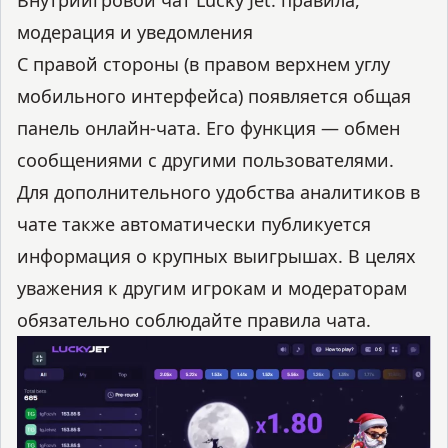
модерация и уведомления
С правой стороны (в правом верхнем углу
мобильного интерфейса) появляется общая
панель онлайн-чата. Его функция — обмен
сообщениями с другими пользователями.
Для дополнительного удобства аналитиков в
чате также автоматически публикуется
информация о крупных выигрышах. В целях
уважения к другим игрокам и модераторам
обязательно соблюдайте правила чата.