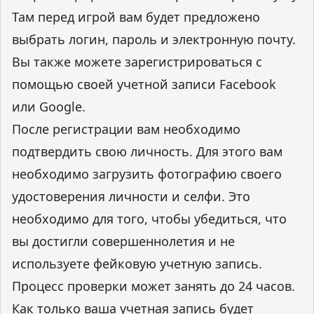
Там перед игрой вам будет предложено
выбрать логин, пароль и электронную почту.
Вы также можете зарегистрироваться с
помощью своей учетной записи Facebook
или Google.
После регистрации вам необходимо
подтвердить свою личность. Для этого вам
необходимо загрузить фотографию своего
удостоверения личности и селфи. Это
необходимо для того, чтобы убедиться, что
вы достигли совершеннолетия и не
используете фейковую учетную запись.
Процесс проверки может занять до 24 часов.
Как только ваша учетная запись будет