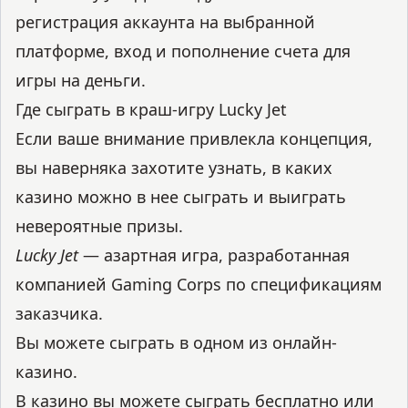
регистрация аккаунта на выбранной
платформе, вход и пополнение счета для
игры на деньги.
Где сыграть в краш-игру Lucky Jet
Если ваше внимание привлекла концепция,
вы наверняка захотите узнать, в каких
казино можно в нее сыграть и выиграть
невероятные призы.
Lucky Jet
— азартная игра, разработанная
компанией Gaming Corps по спецификациям
заказчика.
Вы можете сыграть в одном из онлайн-
казино.
В казино вы можете сыграть бесплатно или