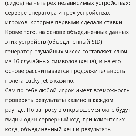
(сидов) на четырех независимых устройствах:
сервере оператора и трех устройствах
игроков, которые первыми сделали ставки.
Кроме того, на основе объединенных данных
этих устройств (объединенный SID)
генератор случайных чисел составляет ключ
из 16 случайных символов (хеша), и на его
основе рассчитывается продолжительность
полета Lucky Jet в казино.
Сам по себе любой игрок имеет возможность
проверять результаты казино в каждом
раунде. По запросу в открывшемся окне будут
видны один серверный код, три клиентских
кода, объединенный хеш и результаты