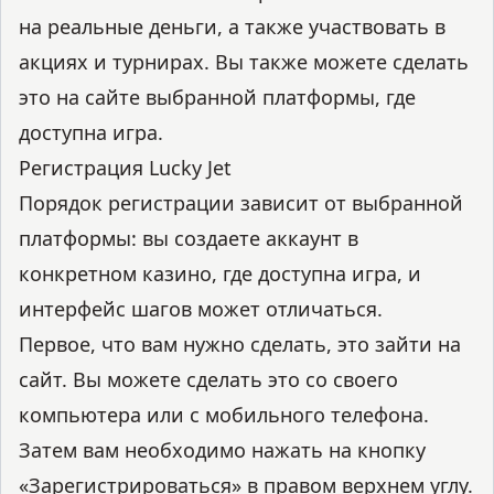
на реальные деньги, а также участвовать в
акциях и турнирах. Вы также можете сделать
это на сайте выбранной платформы, где
доступна игра.
Регистрация Lucky Jet
Порядок регистрации зависит от выбранной
платформы: вы создаете аккаунт в
конкретном казино, где доступна игра, и
интерфейс шагов может отличаться.
Первое, что вам нужно сделать, это зайти на
сайт. Вы можете сделать это со своего
компьютера или с мобильного телефона.
Затем вам необходимо нажать на кнопку
«Зарегистрироваться» в правом верхнем углу.