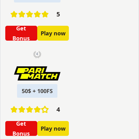
5
Get
Play now
Bonus
4
50$ + 100FS
4
Get
Play now
Bonus