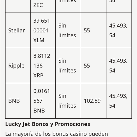
ZEC
39,651
Sin
45.493,
Stellar
00001
55
límites
54
XLM
8,8112
Sin
45.493,
Ripple
136
55
límites
54
XRP
0,0161
Sin
45.493,
BNB
567
102,59
límites
54
BNB
Lucky Jet Bonos y Promociones
La mayoría de los bonus casino pueden