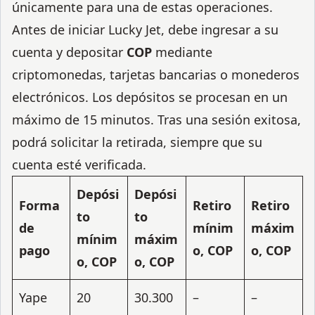
únicamente para una de estas operaciones.
Antes de iniciar Lucky Jet, debe ingresar a su
cuenta y depositar
COP
mediante
criptomonedas, tarjetas bancarias o monederos
electrónicos. Los depósitos se procesan en un
máximo de 15 minutos. Tras una sesión exitosa,
podrá solicitar la retirada, siempre que su
cuenta esté verificada.
Depósi
Depósi
Forma
Retiro
Retiro
to
to
de
mínim
máxim
mínim
máxim
pago
o, COP
o, COP
o, COP
o, COP
Yape
20
30.300
–
–