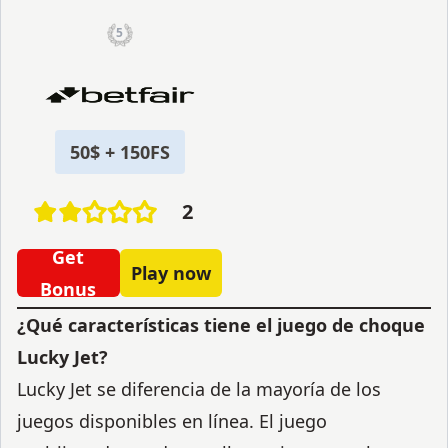
5
50$ + 150FS
2
Get
Play now
Bonus
¿Qué características tiene el juego de choque
Lucky Jet?
Lucky Jet se diferencia de la mayoría de los
juegos disponibles en línea. El juego