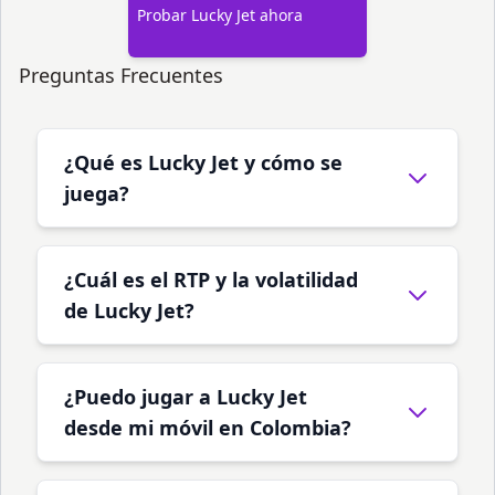
Probar Lucky Jet ahora
Preguntas Frecuentes
¿Qué es Lucky Jet y cómo se
juega?
¿Cuál es el RTP y la volatilidad
de Lucky Jet?
¿Puedo jugar a Lucky Jet
desde mi móvil en Colombia?