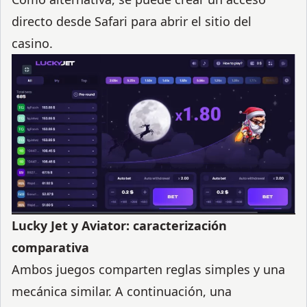
directo desde Safari para abrir el sitio del
casino.
Lucky Jet y Aviator: caracterización
comparativa
Ambos juegos comparten reglas simples y una
mecánica similar. A continuación, una