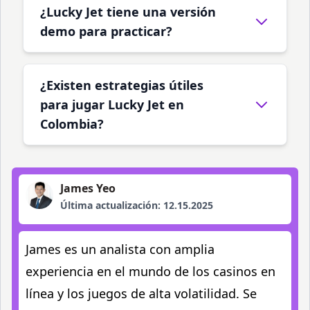
¿Lucky Jet tiene una versión
demo para practicar?
¿Existen estrategias útiles
para jugar Lucky Jet en
Colombia?
James Yeo
Última actualización: 12.15.2025
James es un analista con amplia
experiencia en el mundo de los casinos en
línea y los juegos de alta volatilidad. Se