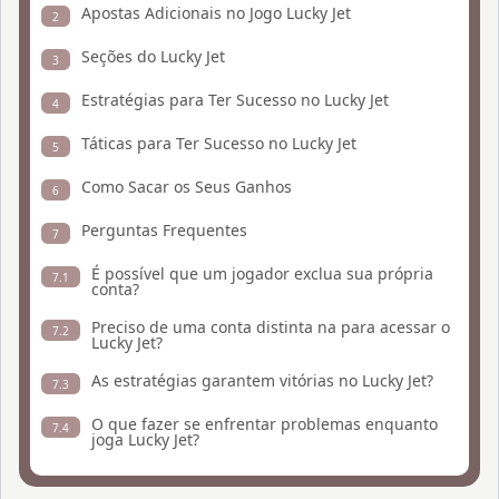
Apostas Adicionais no Jogo Lucky Jet
2
Seções do Lucky Jet
3
Estratégias para Ter Sucesso no Lucky Jet
4
Táticas para Ter Sucesso no Lucky Jet
5
Como Sacar os Seus Ganhos
6
Perguntas Frequentes
7
É possível que um jogador exclua sua própria
7.1
conta?
Preciso de uma conta distinta na para acessar o
7.2
Lucky Jet?
As estratégias garantem vitórias no Lucky Jet?
7.3
O que fazer se enfrentar problemas enquanto
7.4
joga Lucky Jet?