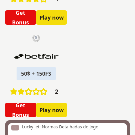
Get
Play now
Bonus
5
50$ + 150FS
2
Get
Play now
Bonus
Lucky Jet: Normas Detalhadas do Jogo
1