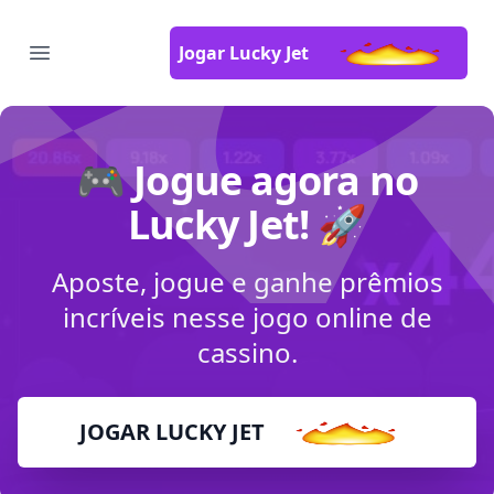
Jogar Lucky Jet
Open main menu
🎮 Jogue agora no
Lucky Jet! 🚀
Aposte, jogue e ganhe prêmios
incríveis nesse jogo online de
cassino.
JOGAR LUCKY JET