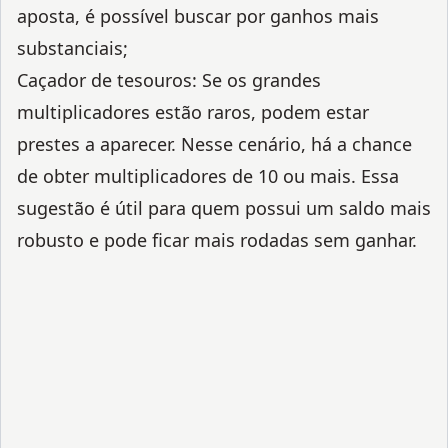
aposta, é possível buscar por ganhos mais
substanciais;
Caçador de tesouros: Se os grandes
multiplicadores estão raros, podem estar
prestes a aparecer. Nesse cenário, há a chance
de obter multiplicadores de 10 ou mais. Essa
sugestão é útil para quem possui um saldo mais
robusto e pode ficar mais rodadas sem ganhar.