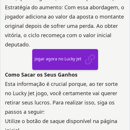
Estratégia do aumento: Com essa abordagem, o
jogador adiciona ao valor da aposta o montante
original depois de sofrer uma perda. Ao obter
vitória, o ciclo recomeça com o valor inicial
deputado.
Jogar agora no Lucky Jet
Como Sacar os Seus Ganhos
Esta informação é crucial porque, ao ter sorte
no
Lucky Jet jogo
, você certamente vai querer
retirar seus lucros. Para realizar isso, siga os
passos a seguir:
Utilize o botão de saque disponível na página