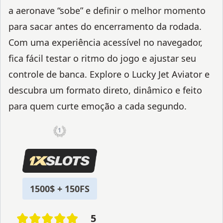
a aeronave “sobe” e definir o melhor momento
para sacar antes do encerramento da rodada.
Com uma experiência acessível no navegador,
fica fácil testar o ritmo do jogo e ajustar seu
controle de banca. Explore o Lucky Jet Aviator e
descubra um formato direto, dinâmico e feito
para quem curte emoção a cada segundo.
1
1500$ + 150FS
5