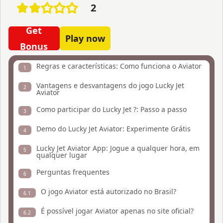
2
Get
Play now
Bonus
Regras e características: Como funciona o Aviator
1
Vantagens e desvantagens do jogo Lucky Jet
2
Aviator
Como participar do Lucky Jet ?: Passo a passo
3
Demo do Lucky Jet Aviator: Experimente Grátis
4
Lucky Jet Aviator App: Jogue a qualquer hora, em
5
qualquer lugar
Perguntas frequentes
6
O jogo Aviator está autorizado no Brasil?
6.1
É possível jogar Aviator apenas no site oficial?
6.2