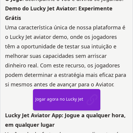
Demo do Lucky Jet Aviator: Experimente
Grátis
Uma característica única de nossa plataforma é
o Lucky Jet aviator demo, onde os jogadores
têm a oportunidade de testar sua intuição e
melhorar suas capacidades sem arriscar
dinheiro real. Com este recurso, os jogadores
podem determinar a estratégia mais eficaz para
si mesmos antes de avançar para o Aviator.
Jogar agora no Lucky Jet
Lucky Jet
Aviator App: Jogue a qualquer hora,
em qualquer lugar